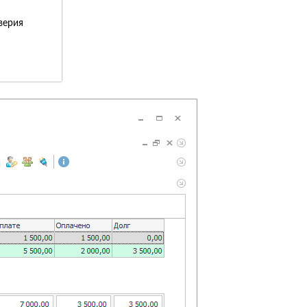
верия