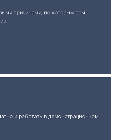
а
рыми причинами, по которым вам
ер.
латно и работать в демонстрационном