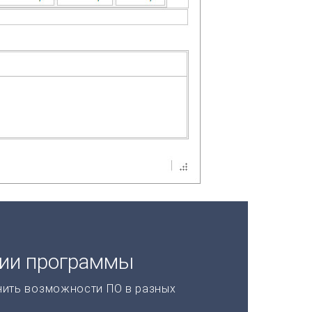
ции программы
нить возможности ПО в разных