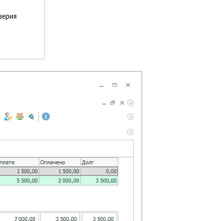
верия