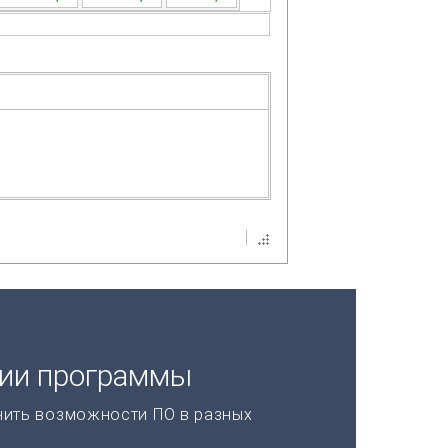
ции программы
нить возможности ПО в разных