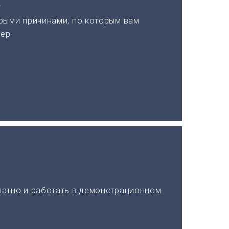
а
рыми причинами, по которым вам
ер.
латно и работать в демонстрационном