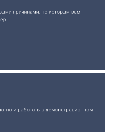
а
рыми причинами, по которым вам
ер.
латно и работать в демонстрационном