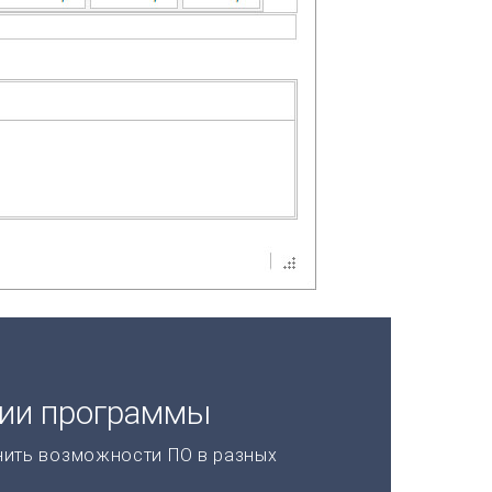
ции программы
нить возможности ПО в разных