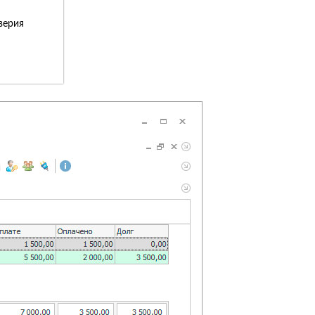
верия