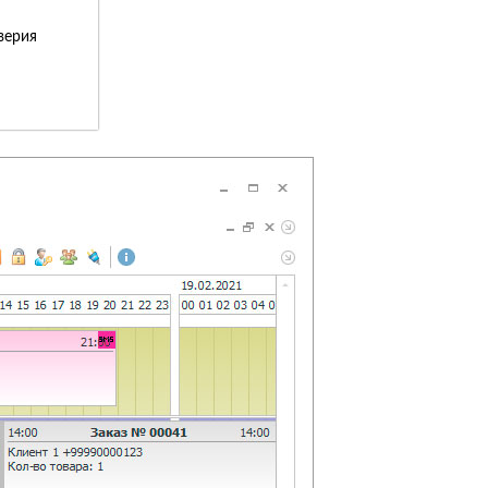
верия