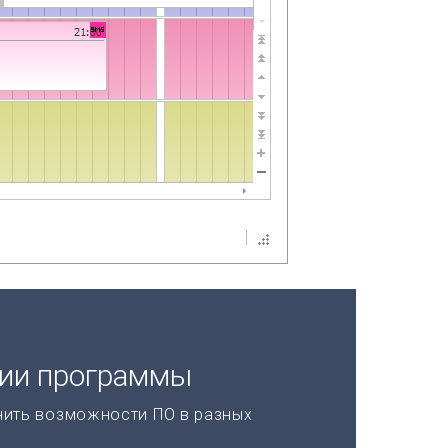
ции программы
нить возможности ПО в разных