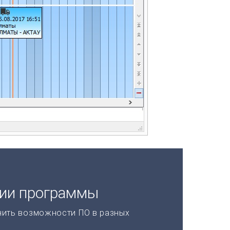
ции программы
нить возможности ПО в разных