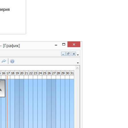
верия