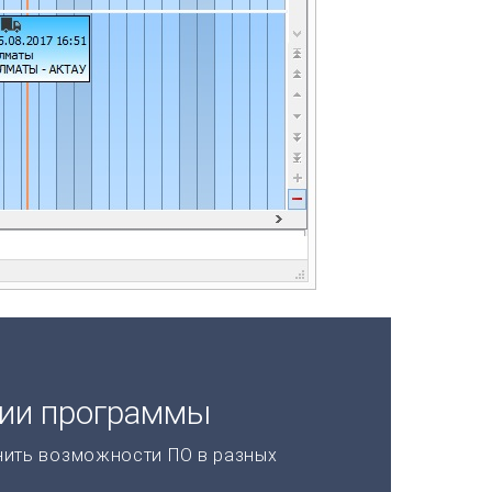
ции программы
нить возможности ПО в разных