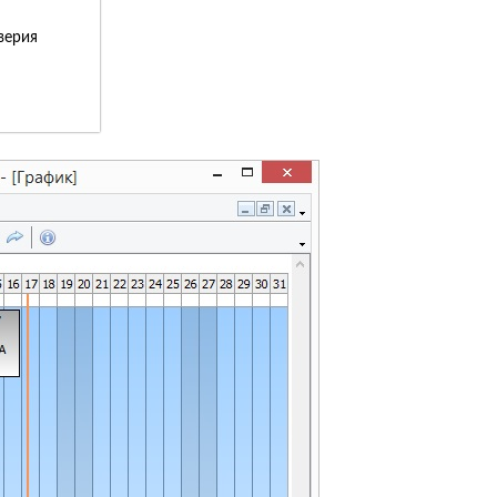
верия