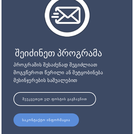
შეიძინეთ პროგრამა
პროგრამის შესაძენად შეგიძლიათ
მოგვწეროთ წერილი ან შეტყობინება
მესინჯერების საშუალებით
ᲨᲔᲣᲙᲕᲔᲗᲔᲗ ᲔᲚ.ᲤᲝᲡᲢᲘᲡ ᲒᲐᲒᲖᲐᲕᲜᲘᲗ
ᲡᲐᲙᲝᲜᲢᲐᲥᲢᲝ ᲘᲜᲤᲝᲠᲛᲐᲪᲘᲐ