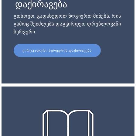
დაქირავება
გთხოვთ, გადახედოთ ზოგიერთ მიზეზს, რის
გამოც შეიძლება დაგჭირდეთ ღრუბლოვანი
სერვერი.
ᲕᲘᲠᲢᲣᲐᲚᲣᲠᲘ ᲡᲔᲠᲕᲔᲠᲘᲡ ᲓᲐᲥᲘᲠᲐᲕᲔᲑᲐ