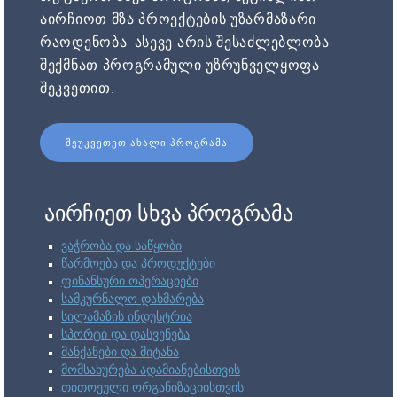
აირჩიოთ მზა პროექტების უზარმაზარი
რაოდენობა. ასევე არის შესაძლებლობა
შექმნათ პროგრამული უზრუნველყოფა
შეკვეთით.
ᲨᲔᲣᲙᲕᲔᲗᲔᲗ ᲐᲮᲐᲚᲘ ᲞᲠᲝᲒᲠᲐᲛᲐ
აირჩიეთ სხვა პროგრამა
ვაჭრობა და საწყობი
წარმოება და პროდუქტები
ფინანსური ოპერაციები
სამკურნალო დახმარება
სილამაზის ინდუსტრია
სპორტი და დასვენება
მანქანები და მიტანა
მომსახურება ადამიანებისთვის
თითოეული ორგანიზაციისთვის