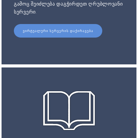
გამოც შეიძლება დაგჭირდეთ ღრუბლოვანი
სერვერი.
ᲕᲘᲠᲢᲣᲐᲚᲣᲠᲘ ᲡᲔᲠᲕᲔᲠᲘᲡ ᲓᲐᲥᲘᲠᲐᲕᲔᲑᲐ