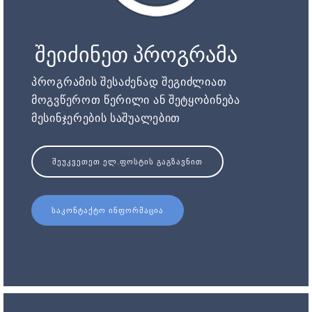
შეიძინეთ პროგრამა
პროგრამის შესაძენად შეგიძლიათ
მოგვწეროთ წერილი ან შეტყობინება
მესინჯერების საშუალებით
ᲨᲔᲣᲙᲕᲔᲗᲔᲗ ᲔᲚ.ᲤᲝᲡᲢᲘᲡ ᲒᲐᲒᲖᲐᲕᲜᲘᲗ
ᲡᲐᲙᲝᲜᲢᲐᲥᲢᲝ ᲘᲜᲤᲝᲠᲛᲐᲪᲘᲐ