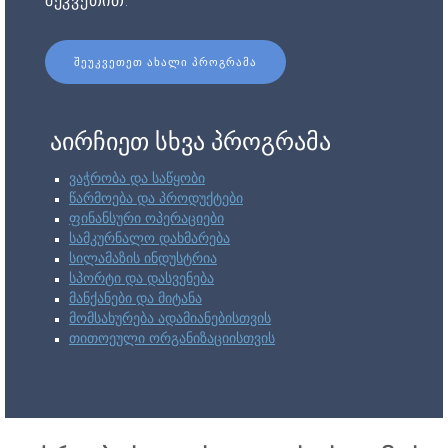
შეკვეთით.
ᲨᲔᲣᲙᲕᲔᲗᲔᲗ ᲐᲮᲐᲚᲘ ᲞᲠᲝᲒᲠᲐᲛᲐ
აირჩიეთ სხვა პროგრამა
ვაჭრობა და საწყობი
წარმოება და პროდუქტები
ფინანსური ოპერაციები
სამკურნალო დახმარება
სილამაზის ინდუსტრია
სპორტი და დასვენება
მანქანები და მიტანა
მომსახურება ადამიანებისთვის
თითოეული ორგანიზაციისთვის