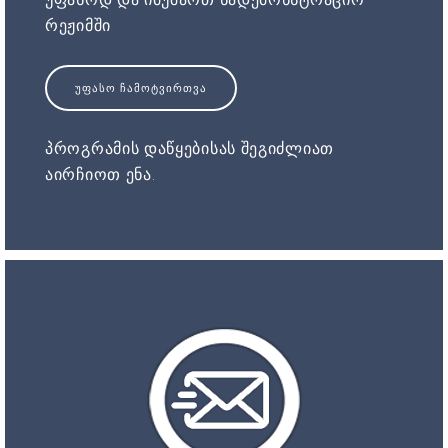
რეჟიმში
ᲣᲤᲐᲡᲝ ᲩᲐᲛᲝᲢᲕᲘᲠᲗᲕᲐ
პროგრამის დაწყებისას შეგიძლიათ
აირჩიოთ ენა.