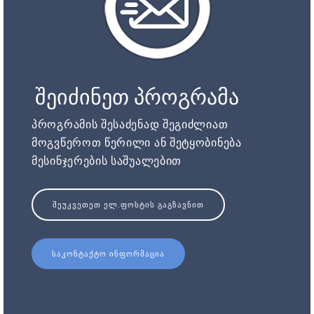
შეიძინეთ პროგრამა
პროგრამის შესაძენად შეგიძლიათ
მოგვწეროთ წერილი ან შეტყობინება
მესინჯერების საშუალებით
ᲨᲔᲣᲙᲕᲔᲗᲔᲗ ᲔᲚ.ᲤᲝᲡᲢᲘᲡ ᲒᲐᲒᲖᲐᲕᲜᲘᲗ
ᲡᲐᲙᲝᲜᲢᲐᲥᲢᲝ ᲘᲜᲤᲝᲠᲛᲐᲪᲘᲐ