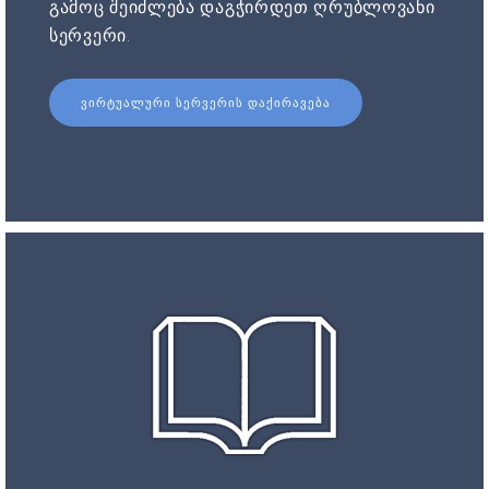
გამოც შეიძლება დაგჭირდეთ ღრუბლოვანი
სერვერი.
ᲕᲘᲠᲢᲣᲐᲚᲣᲠᲘ ᲡᲔᲠᲕᲔᲠᲘᲡ ᲓᲐᲥᲘᲠᲐᲕᲔᲑᲐ