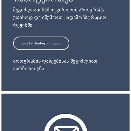
შეგიძლიათ ჩამოტვირთოთ პროგრამა
უფასოდ და იმუშაოთ სადემონსტრაციო
რეჟიმში
ᲣᲤᲐᲡᲝ ᲩᲐᲛᲝᲢᲕᲘᲠᲗᲕᲐ
პროგრამის დაწყებისას შეგიძლიათ
აირჩიოთ ენა.