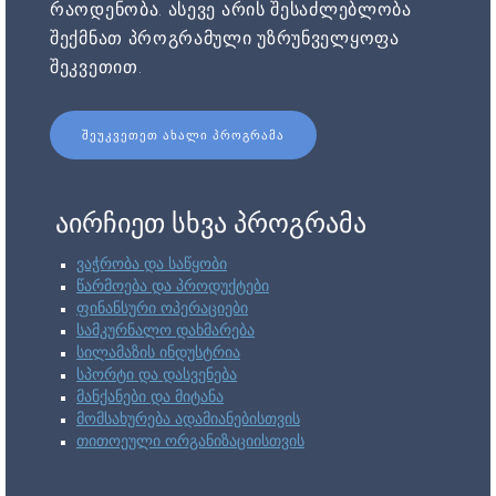
რაოდენობა. ასევე არის შესაძლებლობა
შექმნათ პროგრამული უზრუნველყოფა
შეკვეთით.
ᲨᲔᲣᲙᲕᲔᲗᲔᲗ ᲐᲮᲐᲚᲘ ᲞᲠᲝᲒᲠᲐᲛᲐ
აირჩიეთ სხვა პროგრამა
ვაჭრობა და საწყობი
წარმოება და პროდუქტები
ფინანსური ოპერაციები
სამკურნალო დახმარება
სილამაზის ინდუსტრია
სპორტი და დასვენება
მანქანები და მიტანა
მომსახურება ადამიანებისთვის
თითოეული ორგანიზაციისთვის