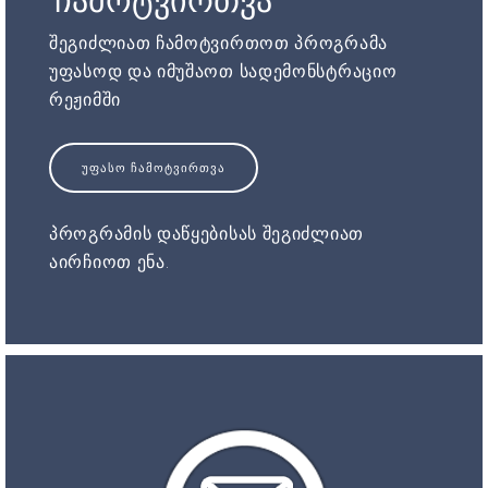
ჩამოტვირთვა
შეგიძლიათ ჩამოტვირთოთ პროგრამა
უფასოდ და იმუშაოთ სადემონსტრაციო
რეჟიმში
ᲣᲤᲐᲡᲝ ᲩᲐᲛᲝᲢᲕᲘᲠᲗᲕᲐ
პროგრამის დაწყებისას შეგიძლიათ
აირჩიოთ ენა.