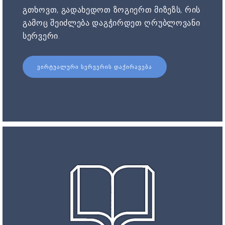
გთხოვთ, გადახედოთ ზოგიერთ მიზეზს, რის
გამოც შეიძლება დაგჭირდეთ ღრუბლოვანი
სერვერი.
ᲕᲘᲠᲢᲣᲐᲚᲣᲠᲘ ᲡᲔᲠᲕᲔᲠᲘᲡ ᲓᲐᲥᲘᲠᲐᲕᲔᲑᲐ