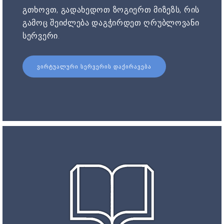
გთხოვთ, გადახედოთ ზოგიერთ მიზეზს, რის
გამოც შეიძლება დაგჭირდეთ ღრუბლოვანი
სერვერი.
ᲕᲘᲠᲢᲣᲐᲚᲣᲠᲘ ᲡᲔᲠᲕᲔᲠᲘᲡ ᲓᲐᲥᲘᲠᲐᲕᲔᲑᲐ