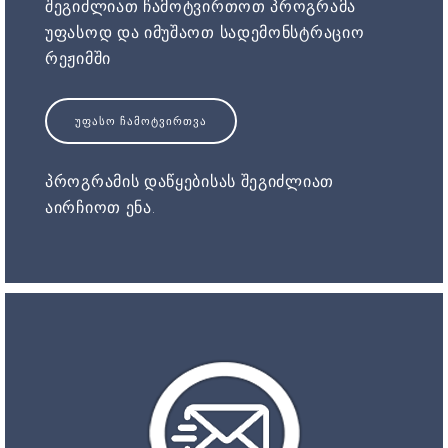
შეგიძლიათ ჩამოტვირთოთ პროგრამა
უფასოდ და იმუშაოთ სადემონსტრაციო
რეჟიმში
ᲣᲤᲐᲡᲝ ᲩᲐᲛᲝᲢᲕᲘᲠᲗᲕᲐ
პროგრამის დაწყებისას შეგიძლიათ
აირჩიოთ ენა.