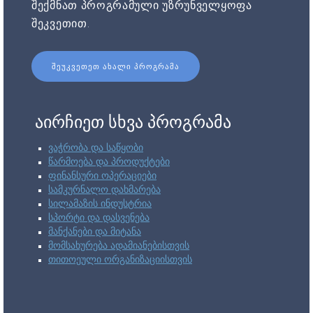
შექმნათ პროგრამული უზრუნველყოფა
შეკვეთით.
ᲨᲔᲣᲙᲕᲔᲗᲔᲗ ᲐᲮᲐᲚᲘ ᲞᲠᲝᲒᲠᲐᲛᲐ
აირჩიეთ სხვა პროგრამა
ვაჭრობა და საწყობი
წარმოება და პროდუქტები
ფინანსური ოპერაციები
სამკურნალო დახმარება
სილამაზის ინდუსტრია
სპორტი და დასვენება
მანქანები და მიტანა
მომსახურება ადამიანებისთვის
თითოეული ორგანიზაციისთვის