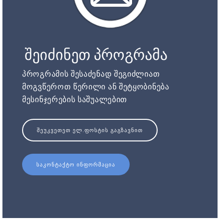
შეიძინეთ პროგრამა
პროგრამის შესაძენად შეგიძლიათ
მოგვწეროთ წერილი ან შეტყობინება
მესინჯერების საშუალებით
ᲨᲔᲣᲙᲕᲔᲗᲔᲗ ᲔᲚ.ᲤᲝᲡᲢᲘᲡ ᲒᲐᲒᲖᲐᲕᲜᲘᲗ
ᲡᲐᲙᲝᲜᲢᲐᲥᲢᲝ ᲘᲜᲤᲝᲠᲛᲐᲪᲘᲐ