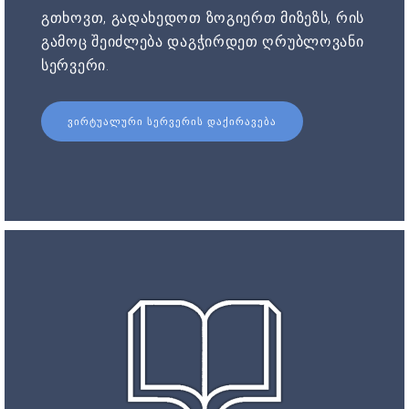
გთხოვთ, გადახედოთ ზოგიერთ მიზეზს, რის
გამოც შეიძლება დაგჭირდეთ ღრუბლოვანი
სერვერი.
ᲕᲘᲠᲢᲣᲐᲚᲣᲠᲘ ᲡᲔᲠᲕᲔᲠᲘᲡ ᲓᲐᲥᲘᲠᲐᲕᲔᲑᲐ