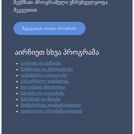
შექმნათ პროგრამული უზრუნველყოფა
შეკვეთით.
ᲨᲔᲣᲙᲕᲔᲗᲔᲗ ᲐᲮᲐᲚᲘ ᲞᲠᲝᲒᲠᲐᲛᲐ
აირჩიეთ სხვა პროგრამა
ვაჭრობა და საწყობი
წარმოება და პროდუქტები
ფინანსური ოპერაციები
სამკურნალო დახმარება
სილამაზის ინდუსტრია
სპორტი და დასვენება
მანქანები და მიტანა
მომსახურება ადამიანებისთვის
თითოეული ორგანიზაციისთვის