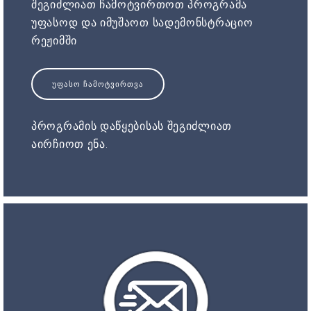
შეგიძლიათ ჩამოტვირთოთ პროგრამა
უფასოდ და იმუშაოთ სადემონსტრაციო
რეჟიმში
ᲣᲤᲐᲡᲝ ᲩᲐᲛᲝᲢᲕᲘᲠᲗᲕᲐ
პროგრამის დაწყებისას შეგიძლიათ
აირჩიოთ ენა.