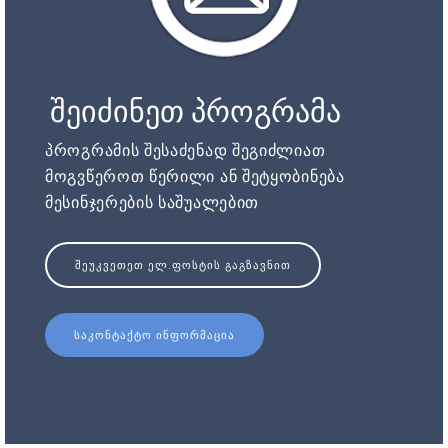
შეიძინეთ პროგრამა
პროგრამის შესაძენად შეგიძლიათ
მოგვწეროთ წერილი ან შეტყობინება
მესინჯერების საშუალებით
ᲨᲔᲣᲙᲕᲔᲗᲔᲗ ᲔᲚ.ᲤᲝᲡᲢᲘᲡ ᲒᲐᲒᲖᲐᲕᲜᲘᲗ
ᲡᲐᲙᲝᲜᲢᲐᲥᲢᲝ ᲘᲜᲤᲝᲠᲛᲐᲪᲘᲐ