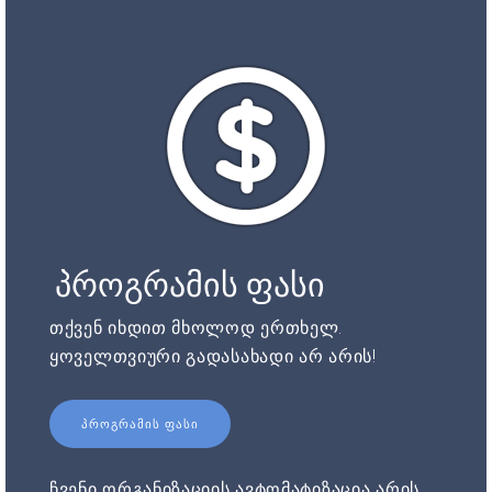
პროგრამის ფასი
თქვენ იხდით მხოლოდ ერთხელ.
ყოველთვიური გადასახადი არ არის!
ᲞᲠᲝᲒᲠᲐᲛᲘᲡ ᲤᲐᲡᲘ
ჩვენი ორგანიზაციის ავტომატიზაცია არის