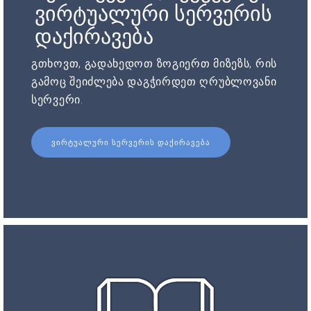
ვირტუალური სერვერის
დაქირავება
გთხოვთ, გადახედოთ ზოგიერთ მიზეზს, რის
გამოც შეიძლება დაგჭირდეთ ღრუბლოვანი
სერვერი.
ᲕᲘᲠᲢᲣᲐᲚᲣᲠᲘ ᲡᲔᲠᲕᲔᲠᲘᲡ ᲓᲐᲥᲘᲠᲐᲕᲔᲑᲐ