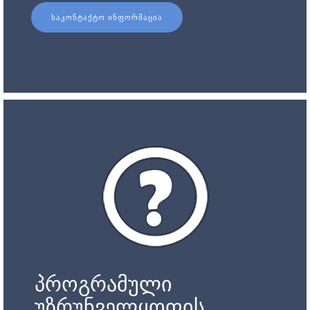
ᲡᲐᲙᲝᲜᲢᲐᲥᲢᲝ ᲘᲜᲤᲝᲠᲛᲐᲪᲘᲐ
პროგრამული
უზრუნველყოფის