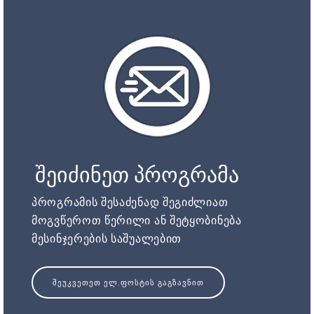
შეიძინეთ პროგრამა
პროგრამის შესაძენად შეგიძლიათ
მოგვწეროთ წერილი ან შეტყობინება
მესინჯერების საშუალებით
ᲨᲔᲣᲙᲕᲔᲗᲔᲗ ᲔᲚ.ᲤᲝᲡᲢᲘᲡ ᲒᲐᲒᲖᲐᲕᲜᲘᲗ