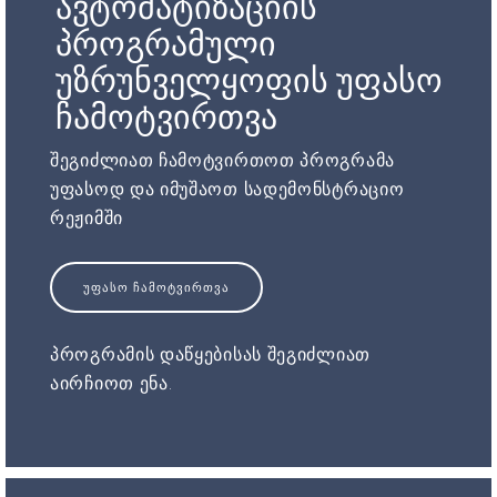
ავტომატიზაციის
პროგრამული
უზრუნველყოფის უფასო
ჩამოტვირთვა
შეგიძლიათ ჩამოტვირთოთ პროგრამა
უფასოდ და იმუშაოთ სადემონსტრაციო
რეჟიმში
ᲣᲤᲐᲡᲝ ᲩᲐᲛᲝᲢᲕᲘᲠᲗᲕᲐ
პროგრამის დაწყებისას შეგიძლიათ
აირჩიოთ ენა.