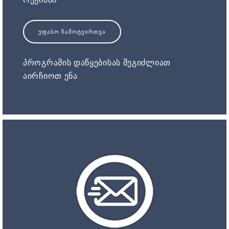
ᲣᲤᲐᲡᲝ ᲩᲐᲛᲝᲢᲕᲘᲠᲗᲕᲐ
პროგრამის დაწყებისას შეგიძლიათ
აირჩიოთ ენა.