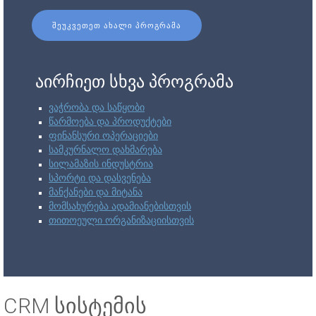
ᲨᲔᲣᲙᲕᲔᲗᲔᲗ ᲐᲮᲐᲚᲘ ᲞᲠᲝᲒᲠᲐᲛᲐ
აირჩიეთ სხვა პროგრამა
ვაჭრობა და საწყობი
წარმოება და პროდუქტები
ფინანსური ოპერაციები
სამკურნალო დახმარება
სილამაზის ინდუსტრია
სპორტი და დასვენება
მანქანები და მიტანა
მომსახურება ადამიანებისთვის
თითოეული ორგანიზაციისთვის
CRM სისტემის