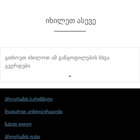
იხილეთ ასევე
გთხოვთ იხილოთ ამ განყოფილების სხვა
გვერდები.
პროგრამის სკრინშოტი
შეადარეთ კონფიგურაციები
ნახეთ ვიდეო
პროგრამის ფასი