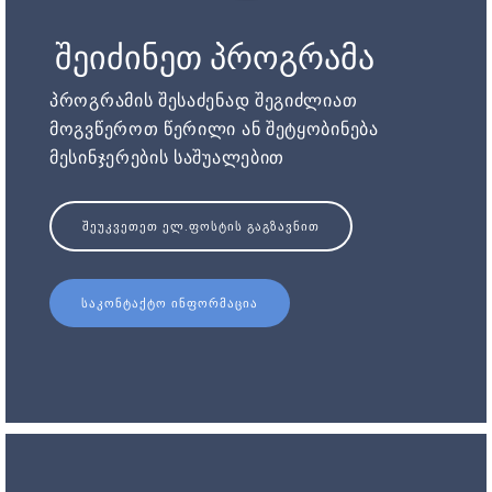
შეიძინეთ პროგრამა
პროგრამის შესაძენად შეგიძლიათ
მოგვწეროთ წერილი ან შეტყობინება
მესინჯერების საშუალებით
ᲨᲔᲣᲙᲕᲔᲗᲔᲗ ᲔᲚ.ᲤᲝᲡᲢᲘᲡ ᲒᲐᲒᲖᲐᲕᲜᲘᲗ
ᲡᲐᲙᲝᲜᲢᲐᲥᲢᲝ ᲘᲜᲤᲝᲠᲛᲐᲪᲘᲐ