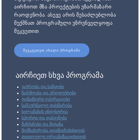
აირჩიოთ მზა პროექტების უზარმაზარი
რაოდენობა. ასევე არის შესაძლებლობა
შექმნათ პროგრამული უზრუნველყოფა
შეკვეთით.
ᲨᲔᲣᲙᲕᲔᲗᲔᲗ ᲐᲮᲐᲚᲘ ᲞᲠᲝᲒᲠᲐᲛᲐ
აირჩიეთ სხვა პროგრამა
ვაჭრობა და საწყობი
წარმოება და პროდუქტები
ფინანსური ოპერაციები
სამკურნალო დახმარება
სილამაზის ინდუსტრია
სპორტი და დასვენება
მანქანები და მიტანა
მომსახურება ადამიანებისთვის
თითოეული ორგანიზაციისთვის