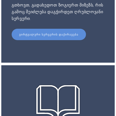
გთხოვთ, გადახედოთ ზოგიერთ მიზეზს, რის
გამოც შეიძლება დაგჭირდეთ ღრუბლოვანი
სერვერი.
ᲕᲘᲠᲢᲣᲐᲚᲣᲠᲘ ᲡᲔᲠᲕᲔᲠᲘᲡ ᲓᲐᲥᲘᲠᲐᲕᲔᲑᲐ