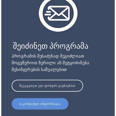
შეიძინეთ პროგრამა
პროგრამის შესაძენად შეგიძლიათ
მოგვწეროთ წერილი ან შეტყობინება
მესინჯერების საშუალებით
ᲨᲔᲣᲙᲕᲔᲗᲔᲗ ᲔᲚ.ᲤᲝᲡᲢᲘᲡ ᲒᲐᲒᲖᲐᲕᲜᲘᲗ
ᲡᲐᲙᲝᲜᲢᲐᲥᲢᲝ ᲘᲜᲤᲝᲠᲛᲐᲪᲘᲐ