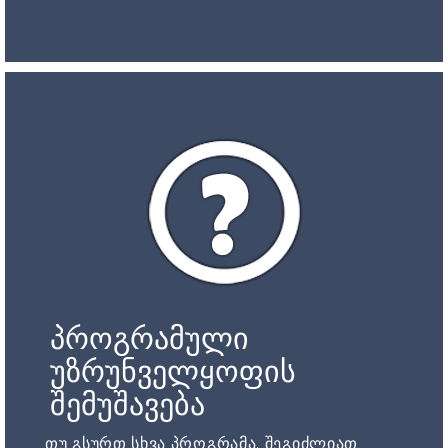
პროგრამული
უზრუნველყოფის
შემუშავება
თუ გსურთ სხვა პროგრამა, შეგიძლიათ