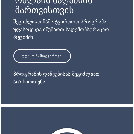
ონლაინ მაღაზიის
მართვისთვის
შეგიძლიათ ჩამოტვირთოთ პროგრამა
უფასოდ და იმუშაოთ სადემონსტრაციო
რეჟიმში
ᲣᲤᲐᲡᲝ ᲩᲐᲛᲝᲢᲕᲘᲠᲗᲕᲐ
პროგრამის დაწყებისას შეგიძლიათ
აირჩიოთ ენა.