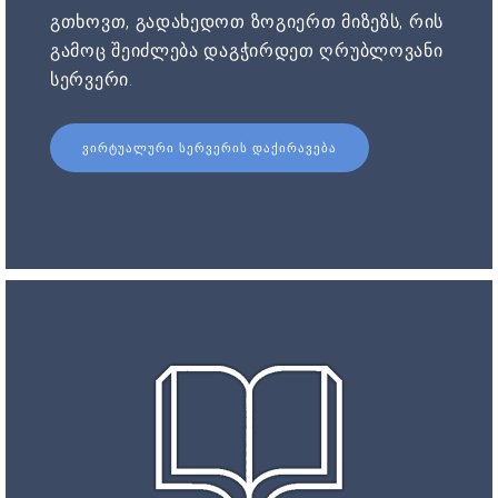
გთხოვთ, გადახედოთ ზოგიერთ მიზეზს, რის
გამოც შეიძლება დაგჭირდეთ ღრუბლოვანი
სერვერი.
ᲕᲘᲠᲢᲣᲐᲚᲣᲠᲘ ᲡᲔᲠᲕᲔᲠᲘᲡ ᲓᲐᲥᲘᲠᲐᲕᲔᲑᲐ