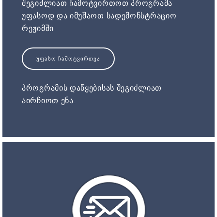
შეგიძლიათ ჩამოტვირთოთ პროგრამა
უფასოდ და იმუშაოთ სადემონსტრაციო
რეჟიმში
ᲣᲤᲐᲡᲝ ᲩᲐᲛᲝᲢᲕᲘᲠᲗᲕᲐ
პროგრამის დაწყებისას შეგიძლიათ
აირჩიოთ ენა.