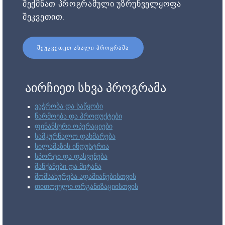
შექმნათ პროგრამული უზრუნველყოფა
შეკვეთით.
ᲨᲔᲣᲙᲕᲔᲗᲔᲗ ᲐᲮᲐᲚᲘ ᲞᲠᲝᲒᲠᲐᲛᲐ
აირჩიეთ სხვა პროგრამა
ვაჭრობა და საწყობი
წარმოება და პროდუქტები
ფინანსური ოპერაციები
სამკურნალო დახმარება
სილამაზის ინდუსტრია
სპორტი და დასვენება
მანქანები და მიტანა
მომსახურება ადამიანებისთვის
თითოეული ორგანიზაციისთვის