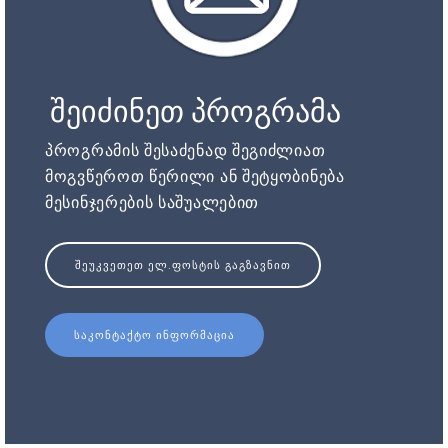
შეიძინეთ პროგრამა
პროგრამის შესაძენად შეგიძლიათ
მოგვწეროთ წერილი ან შეტყობინება
მესინჯერების საშუალებით
ᲨᲔᲣᲙᲕᲔᲗᲔᲗ ᲔᲚ.ᲤᲝᲡᲢᲘᲡ ᲒᲐᲒᲖᲐᲕᲜᲘᲗ
ᲡᲐᲙᲝᲜᲢᲐᲥᲢᲝ ᲘᲜᲤᲝᲠᲛᲐᲪᲘᲐ