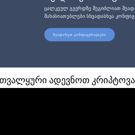
ცალკეულ გვერდზე შეგიძლიათ შეა
მახასიათებლები სხვადასხვა კონფიგ
ᲨᲔᲐᲓᲐᲠᲔᲗ ᲙᲝᲜᲤᲘᲒᲣᲠᲐᲪᲘᲔᲑᲘ
 თვალყური ადევნოთ კრიპტოვ