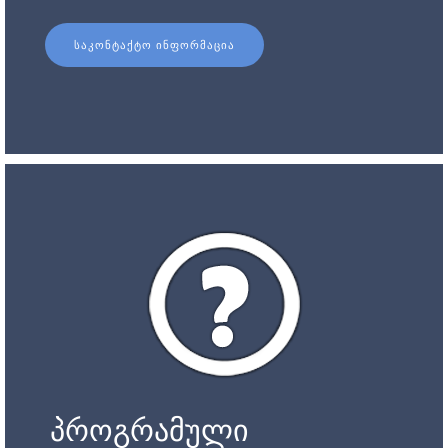
ᲡᲐᲙᲝᲜᲢᲐᲥᲢᲝ ᲘᲜᲤᲝᲠᲛᲐᲪᲘᲐ
პროგრამული