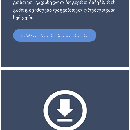
გთხოვთ, გადახედოთ ზოგიერთ მიზეზს, რის
გამოც შეიძლება დაგჭირდეთ ღრუბლოვანი
სერვერი.
ᲕᲘᲠᲢᲣᲐᲚᲣᲠᲘ ᲡᲔᲠᲕᲔᲠᲘᲡ ᲓᲐᲥᲘᲠᲐᲕᲔᲑᲐ