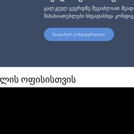
ცალკეულ გვერდზე შეგიძლიათ შეა
მახასიათებლები სხვადასხვა კონფიგ
ᲨᲔᲐᲓᲐᲠᲔᲗ ᲙᲝᲜᲤᲘᲒᲣᲠᲐᲪᲘᲔᲑᲘ
ვლის ოფისისთვის