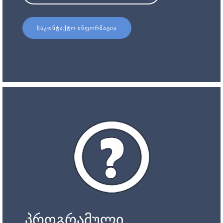
ᲡᲐᲙᲝᲜᲢᲐᲥᲢᲝ ᲘᲜᲤᲝᲠᲛᲐᲪᲘᲐ
პროგრამული