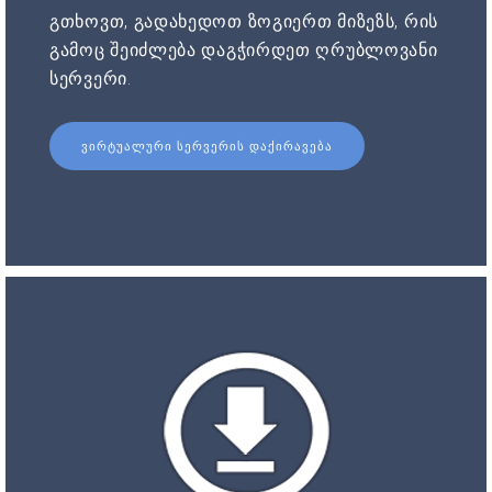
გთხოვთ, გადახედოთ ზოგიერთ მიზეზს, რის
გამოც შეიძლება დაგჭირდეთ ღრუბლოვანი
სერვერი.
ᲕᲘᲠᲢᲣᲐᲚᲣᲠᲘ ᲡᲔᲠᲕᲔᲠᲘᲡ ᲓᲐᲥᲘᲠᲐᲕᲔᲑᲐ