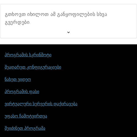
გთხოვთ იხილოთ ამ განყოფილების სხვა
გვერდები.
პროგრამის სკრინშოტი
შეადარეთ კონფიგურაციები
ნახეთ ვიდეო
პროგრამის ფასი
ვირტუალური სერვერის დაქირავება
უფასო ჩამოტვირთვა
შეიძინეთ პროგრამა