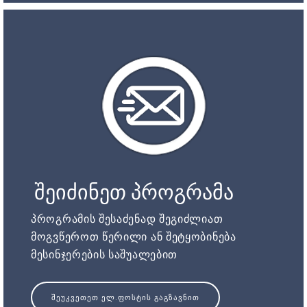
შეიძინეთ პროგრამა
პროგრამის შესაძენად შეგიძლიათ
მოგვწეროთ წერილი ან შეტყობინება
მესინჯერების საშუალებით
ᲨᲔᲣᲙᲕᲔᲗᲔᲗ ᲔᲚ.ᲤᲝᲡᲢᲘᲡ ᲒᲐᲒᲖᲐᲕᲜᲘᲗ