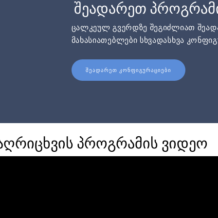
შეადარეთ პროგრამ
ცალკეულ გვერდზე შეგიძლიათ შეა
მახასიათებლები სხვადასხვა კონფიგ
ᲨᲔᲐᲓᲐᲠᲔᲗ ᲙᲝᲜᲤᲘᲒᲣᲠᲐᲪᲘᲔᲑᲘ
 აღრიცხვის პროგრამის ვიდეო