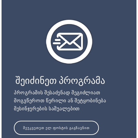
შეიძინეთ პროგრამა
პროგრამის შესაძენად შეგიძლიათ
მოგვწეროთ წერილი ან შეტყობინება
მესინჯერების საშუალებით
ᲨᲔᲣᲙᲕᲔᲗᲔᲗ ᲔᲚ.ᲤᲝᲡᲢᲘᲡ ᲒᲐᲒᲖᲐᲕᲜᲘᲗ