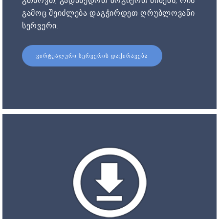
გთხოვთ, გადახედოთ ზოგიერთ მიზეზს, რის
გამოც შეიძლება დაგჭირდეთ ღრუბლოვანი
სერვერი.
ᲕᲘᲠᲢᲣᲐᲚᲣᲠᲘ ᲡᲔᲠᲕᲔᲠᲘᲡ ᲓᲐᲥᲘᲠᲐᲕᲔᲑᲐ