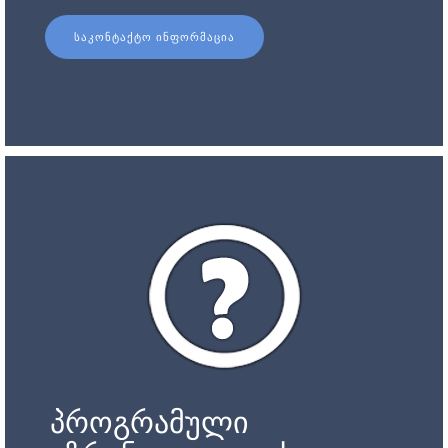
ᲡᲐᲙᲝᲜᲢᲐᲥᲢᲝ ᲘᲜᲤᲝᲠᲛᲐᲪᲘᲐ
პროგრამული