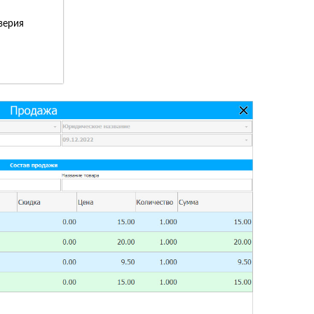
верия