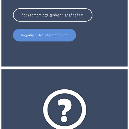
ᲨᲔᲣᲙᲕᲔᲗᲔᲗ ᲔᲚ.ᲤᲝᲡᲢᲘᲡ ᲒᲐᲒᲖᲐᲕᲜᲘᲗ
ᲡᲐᲙᲝᲜᲢᲐᲥᲢᲝ ᲘᲜᲤᲝᲠᲛᲐᲪᲘᲐ