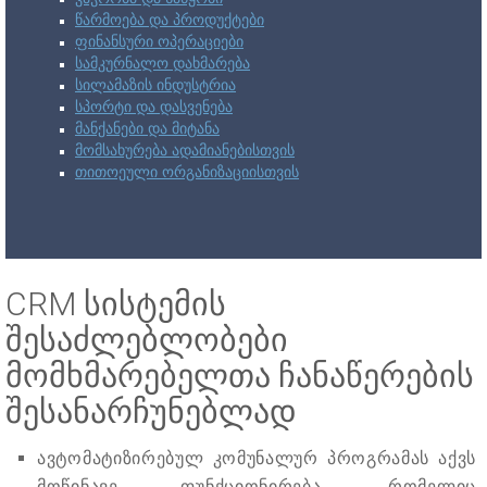
წარმოება და პროდუქტები
ფინანსური ოპერაციები
სამკურნალო დახმარება
სილამაზის ინდუსტრია
სპორტი და დასვენება
მანქანები და მიტანა
მომსახურება ადამიანებისთვის
თითოეული ორგანიზაციისთვის
CRM სისტემის
შესაძლებლობები
მომხმარებელთა ჩანაწერების
შესანარჩუნებლად
ავტომატიზირებულ კომუნალურ პროგრამას აქვს
მოწინავე ფუნქციონირება, რომელიც