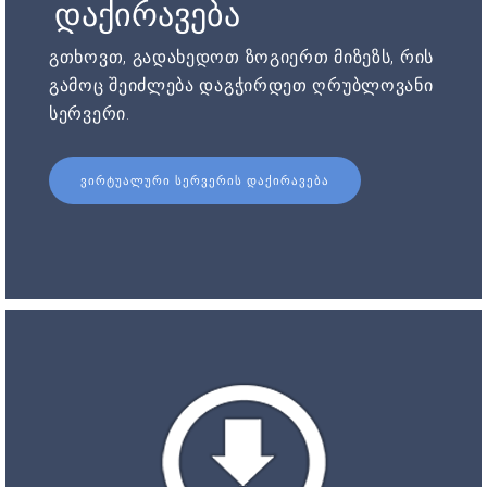
დაქირავება
გთხოვთ, გადახედოთ ზოგიერთ მიზეზს, რის
გამოც შეიძლება დაგჭირდეთ ღრუბლოვანი
სერვერი.
ᲕᲘᲠᲢᲣᲐᲚᲣᲠᲘ ᲡᲔᲠᲕᲔᲠᲘᲡ ᲓᲐᲥᲘᲠᲐᲕᲔᲑᲐ