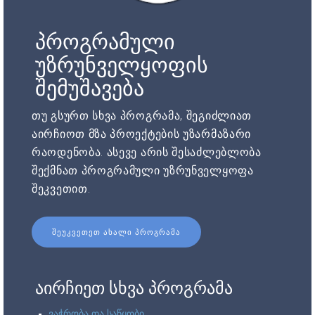
პროგრამული
უზრუნველყოფის
შემუშავება
თუ გსურთ სხვა პროგრამა, შეგიძლიათ
აირჩიოთ მზა პროექტების უზარმაზარი
რაოდენობა. ასევე არის შესაძლებლობა
შექმნათ პროგრამული უზრუნველყოფა
შეკვეთით.
ᲨᲔᲣᲙᲕᲔᲗᲔᲗ ᲐᲮᲐᲚᲘ ᲞᲠᲝᲒᲠᲐᲛᲐ
აირჩიეთ სხვა პროგრამა
ვაჭრობა და საწყობი