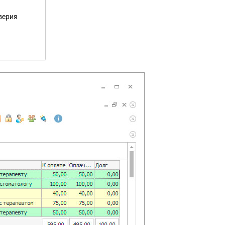
верия