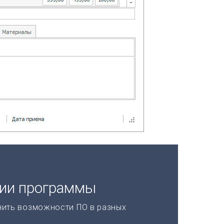
ции программы
нить возможности ПО в разных