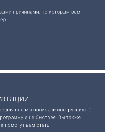
а
рыми причинами, по которым вам
ер.
уатации
же для нее мы написали инструкцию. С
рограмму еще быстрее. Вы также
ые помогут вам стать