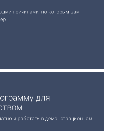
а
рыми причинами, по которым вам
ер.
рограмму для
ством
латно и работать в демонстрационном