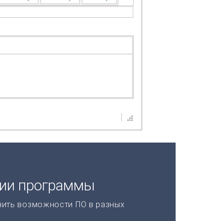
ции программы
нить возможности ПО в разных