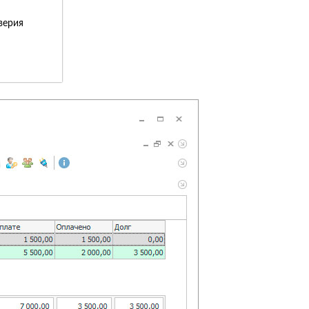
верия