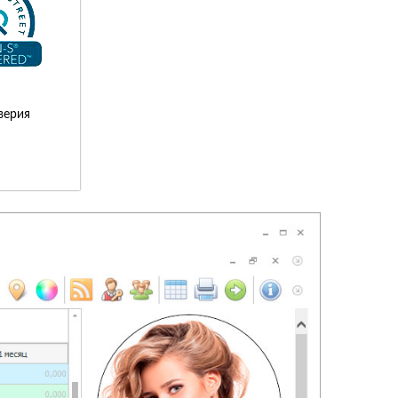
верия