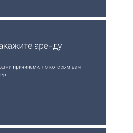
акажите аренду
а
рыми причинами, по которым вам
ер.