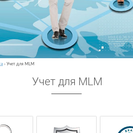
са
›
Учет для MLM
Учет для MLM