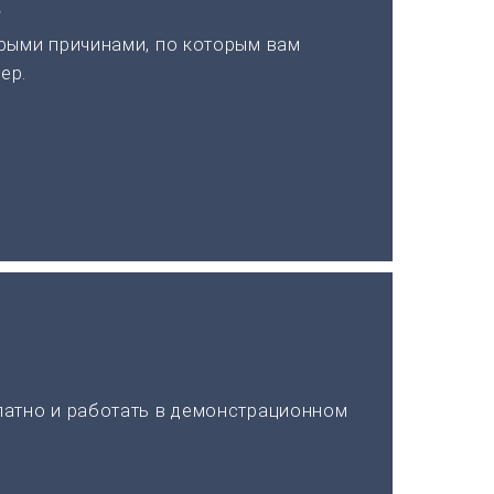
а
рыми причинами, по которым вам
ер.
латно и работать в демонстрационном