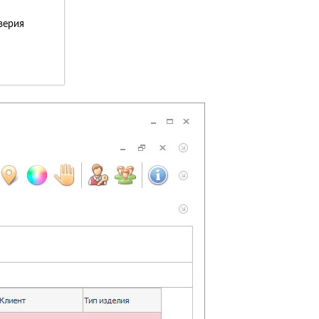
верия