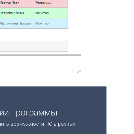
ции программы
нить возможности ПО в разных