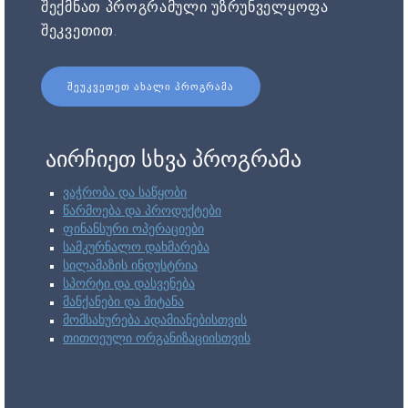
შექმნათ პროგრამული უზრუნველყოფა
შეკვეთით.
ᲨᲔᲣᲙᲕᲔᲗᲔᲗ ᲐᲮᲐᲚᲘ ᲞᲠᲝᲒᲠᲐᲛᲐ
აირჩიეთ სხვა პროგრამა
ვაჭრობა და საწყობი
წარმოება და პროდუქტები
ფინანსური ოპერაციები
სამკურნალო დახმარება
სილამაზის ინდუსტრია
სპორტი და დასვენება
მანქანები და მიტანა
მომსახურება ადამიანებისთვის
თითოეული ორგანიზაციისთვის