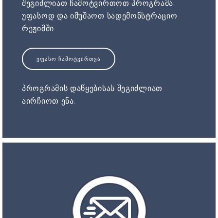
შეგიძლიათ ჩამოტვირთოთ პროგრამა
უფასოდ და იმუშაოთ სადემონსტრაციო
რეჟიმში
ᲣᲤᲐᲡᲝ ᲩᲐᲛᲝᲢᲕᲘᲠᲗᲕᲐ
პროგრამის დაწყებისას შეგიძლიათ
აირჩიოთ ენა.