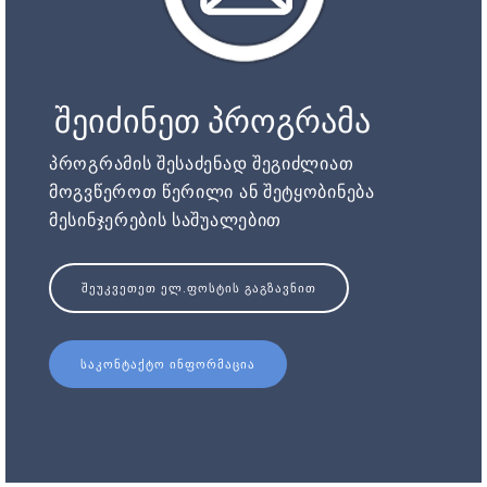
შეიძინეთ პროგრამა
პროგრამის შესაძენად შეგიძლიათ
მოგვწეროთ წერილი ან შეტყობინება
მესინჯერების საშუალებით
ᲨᲔᲣᲙᲕᲔᲗᲔᲗ ᲔᲚ.ᲤᲝᲡᲢᲘᲡ ᲒᲐᲒᲖᲐᲕᲜᲘᲗ
ᲡᲐᲙᲝᲜᲢᲐᲥᲢᲝ ᲘᲜᲤᲝᲠᲛᲐᲪᲘᲐ