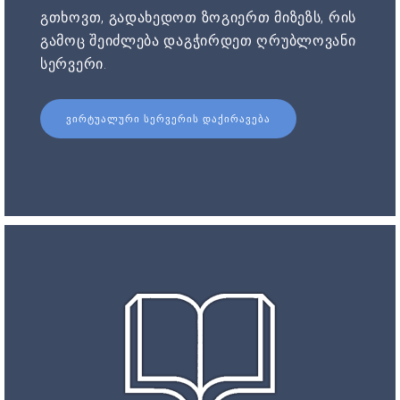
გთხოვთ, გადახედოთ ზოგიერთ მიზეზს, რის
გამოც შეიძლება დაგჭირდეთ ღრუბლოვანი
სერვერი.
ᲕᲘᲠᲢᲣᲐᲚᲣᲠᲘ ᲡᲔᲠᲕᲔᲠᲘᲡ ᲓᲐᲥᲘᲠᲐᲕᲔᲑᲐ