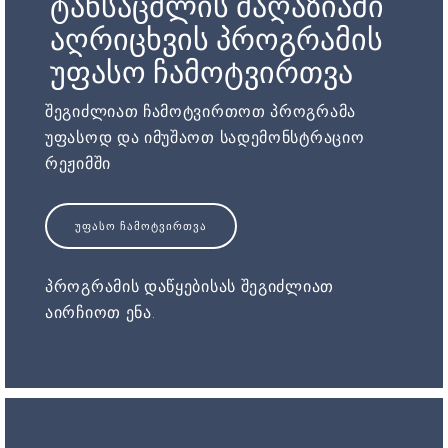
ტანსაცმლის მაღაზიაში
აღრიცხვის პროგრამის
უფასო ჩამოტვირთვა
შეგიძლიათ ჩამოტვირთოთ პროგრამა
უფასოდ და იმუშაოთ სადემონსტრაციო
რეჟიმში
ᲣᲤᲐᲡᲝ ᲩᲐᲛᲝᲢᲕᲘᲠᲗᲕᲐ
პროგრამის დაწყებისას შეგიძლიათ
აირჩიოთ ენა.