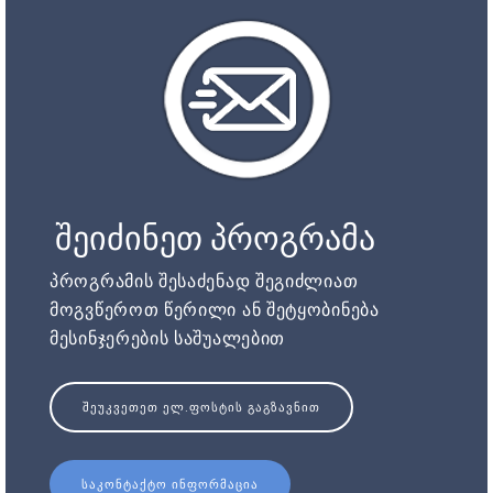
შეიძინეთ პროგრამა
პროგრამის შესაძენად შეგიძლიათ
მოგვწეროთ წერილი ან შეტყობინება
მესინჯერების საშუალებით
ᲨᲔᲣᲙᲕᲔᲗᲔᲗ ᲔᲚ.ᲤᲝᲡᲢᲘᲡ ᲒᲐᲒᲖᲐᲕᲜᲘᲗ
ᲡᲐᲙᲝᲜᲢᲐᲥᲢᲝ ᲘᲜᲤᲝᲠᲛᲐᲪᲘᲐ