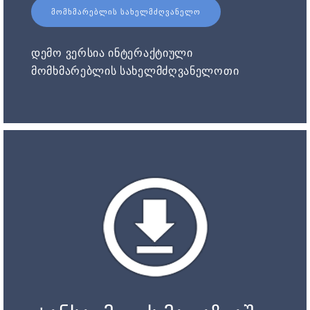
ᲛᲝᲛᲮᲛᲐᲠᲔᲑᲚᲘᲡ ᲡᲐᲮᲔᲚᲛᲫᲦᲕᲐᲜᲔᲚᲝ
დემო ვერსია ინტერაქტიული
მომხმარებლის სახელმძღვანელოთი