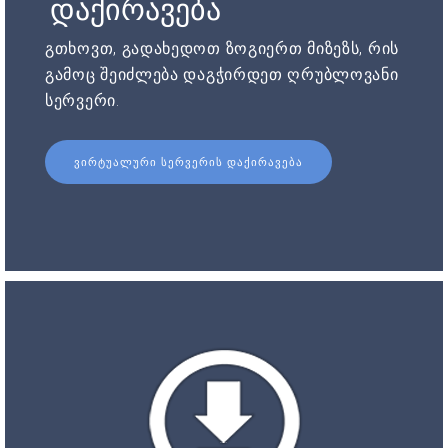
დაქირავება
გთხოვთ, გადახედოთ ზოგიერთ მიზეზს, რის
გამოც შეიძლება დაგჭირდეთ ღრუბლოვანი
სერვერი.
ᲕᲘᲠᲢᲣᲐᲚᲣᲠᲘ ᲡᲔᲠᲕᲔᲠᲘᲡ ᲓᲐᲥᲘᲠᲐᲕᲔᲑᲐ