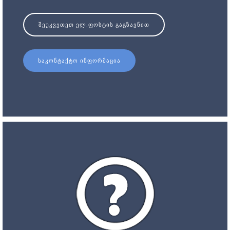
ᲨᲔᲣᲙᲕᲔᲗᲔᲗ ᲔᲚ.ᲤᲝᲡᲢᲘᲡ ᲒᲐᲒᲖᲐᲕᲜᲘᲗ
ᲡᲐᲙᲝᲜᲢᲐᲥᲢᲝ ᲘᲜᲤᲝᲠᲛᲐᲪᲘᲐ