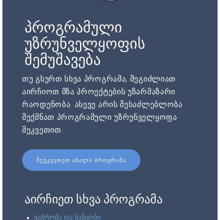
პროგრამული
უზრუნველყოფის
შემუშავება
თუ გსურთ სხვა პროგრამა, შეგიძლიათ
აირჩიოთ მზა პროექტების უზარმაზარი
რაოდენობა. ასევე არის შესაძლებლობა
შექმნათ პროგრამული უზრუნველყოფა
შეკვეთით.
ᲨᲔᲣᲙᲕᲔᲗᲔᲗ ᲐᲮᲐᲚᲘ ᲞᲠᲝᲒᲠᲐᲛᲐ
აირჩიეთ სხვა პროგრამა
ვაჭრობა და საწყობი