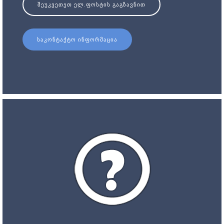
ᲨᲔᲣᲙᲕᲔᲗᲔᲗ ᲔᲚ.ᲤᲝᲡᲢᲘᲡ ᲒᲐᲒᲖᲐᲕᲜᲘᲗ
ᲡᲐᲙᲝᲜᲢᲐᲥᲢᲝ ᲘᲜᲤᲝᲠᲛᲐᲪᲘᲐ