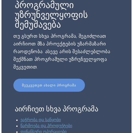
პროგრამული
უზრუნველყოფის
შემუშავება
თუ გსურთ სხვა პროგრამა, შეგიძლიათ
აირჩიოთ მზა პროექტების უზარმაზარი
რაოდენობა. ასევე არის შესაძლებლობა
შექმნათ პროგრამული უზრუნველყოფა
შეკვეთით.
ᲨᲔᲣᲙᲕᲔᲗᲔᲗ ᲐᲮᲐᲚᲘ ᲞᲠᲝᲒᲠᲐᲛᲐ
აირჩიეთ სხვა პროგრამა
ვაჭრობა და საწყობი
წარმოება და პროდუქტები
ფინანსური ოპერაციები