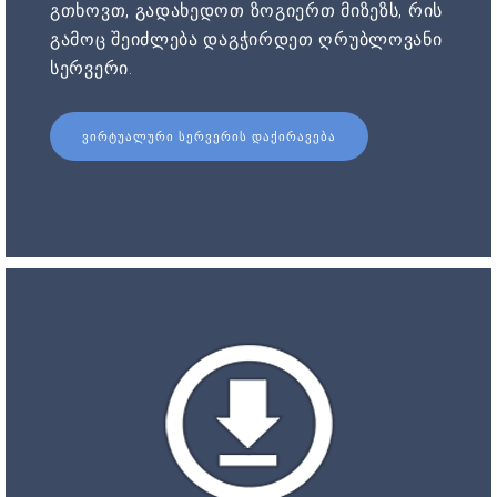
გთხოვთ, გადახედოთ ზოგიერთ მიზეზს, რის
გამოც შეიძლება დაგჭირდეთ ღრუბლოვანი
სერვერი.
ᲕᲘᲠᲢᲣᲐᲚᲣᲠᲘ ᲡᲔᲠᲕᲔᲠᲘᲡ ᲓᲐᲥᲘᲠᲐᲕᲔᲑᲐ