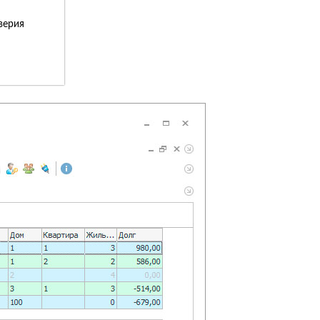
верия