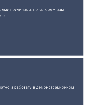
а
рыми причинами, по которым вам
ер.
латно и работать в демонстрационном