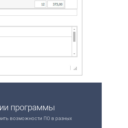
ции программы
нить возможности ПО в разных