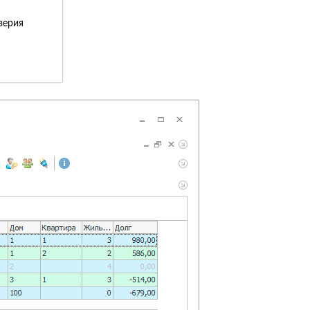
верия