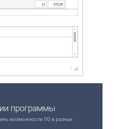
ции программы
нить возможности ПО в разных