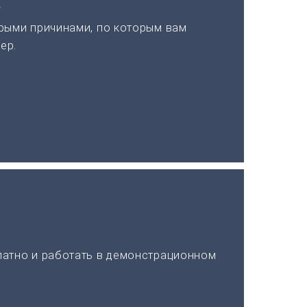
а
рыми причинами, по которым вам
ер.
латно и работать в демонстрационном