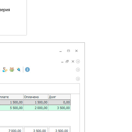
верия