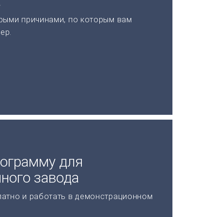
а
рыми причинами, по которым вам
ер.
рограмму для
ного завода
латно и работать в демонстрационном