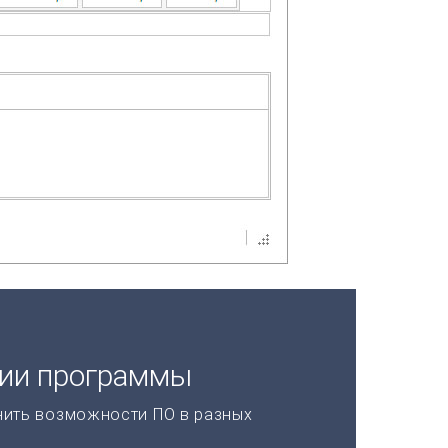
ции программы
нить возможности ПО в разных