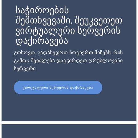
საჭიროების
შემთხვევაში, შეუკვეთეთ
ვირტუალური სერვერის
დაქირავება
გთხოვთ, გადახედოთ ზოგიერთ მიზეზს, რის
გამოც შეიძლება დაგჭირდეთ ღრუბლოვანი
სერვერი.
ᲕᲘᲠᲢᲣᲐᲚᲣᲠᲘ ᲡᲔᲠᲕᲔᲠᲘᲡ ᲓᲐᲥᲘᲠᲐᲕᲔᲑᲐ