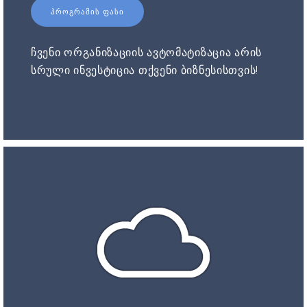
ᲞᲠᲝᲒᲠᲐᲛᲘᲡ ᲤᲐᲡᲘ
ჩვენი ორგანიზაციის ავტომატიზაცია არის
სრული ინვესტიცია თქვენი ბიზნესისთვის!