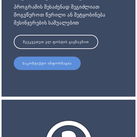
პროგრამის შესაძენად შეგიძლიათ
მოგვწეროთ წერილი ან შეტყობინება
მესინჯერების საშუალებით
ᲨᲔᲣᲙᲕᲔᲗᲔᲗ ᲔᲚ.ᲤᲝᲡᲢᲘᲡ ᲒᲐᲒᲖᲐᲕᲜᲘᲗ
ᲡᲐᲙᲝᲜᲢᲐᲥᲢᲝ ᲘᲜᲤᲝᲠᲛᲐᲪᲘᲐ