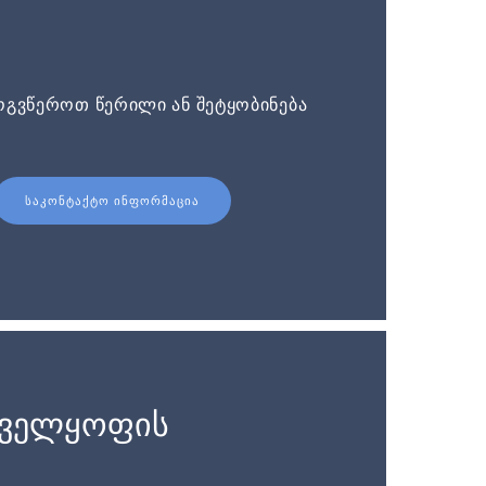
ოგვწეროთ წერილი ან შეტყობინება
ᲡᲐᲙᲝᲜᲢᲐᲥᲢᲝ ᲘᲜᲤᲝᲠᲛᲐᲪᲘᲐ
ნველყოფის