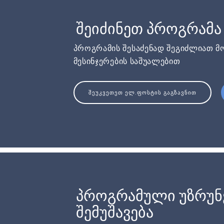
შეიძინეთ პროგრამა
პროგრამის შესაძენად შეგიძლიათ მ
მესინჯერების საშუალებით
ᲨᲔᲣᲙᲕᲔᲗᲔᲗ ᲔᲚ.ᲤᲝᲡᲢᲘᲡ ᲒᲐᲒᲖᲐᲕᲜᲘᲗ
პროგრამული უზრუ
შემუშავება