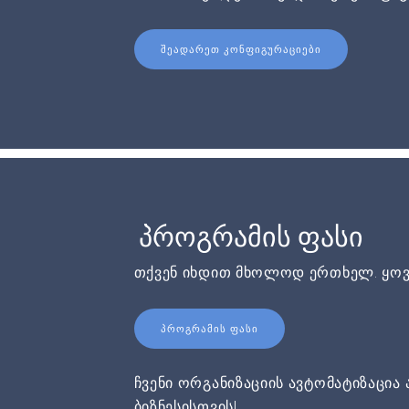
ᲨᲔᲐᲓᲐᲠᲔᲗ ᲙᲝᲜᲤᲘᲒᲣᲠᲐᲪᲘᲔᲑᲘ
პროგრამის ფასი
თქვენ იხდით მხოლოდ ერთხელ. ყოვ
ᲞᲠᲝᲒᲠᲐᲛᲘᲡ ᲤᲐᲡᲘ
ჩვენი ორგანიზაციის ავტომატიზაცია 
ბიზნესისთვის!