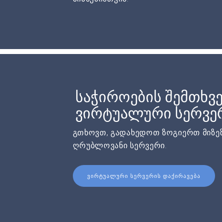
საჭიროების შემთხვე
ვირტუალური სერვერ
გთხოვთ, გადახედოთ ზოგიერთ მიზეზ
ღრუბლოვანი სერვერი.
ᲕᲘᲠᲢᲣᲐᲚᲣᲠᲘ ᲡᲔᲠᲕᲔᲠᲘᲡ ᲓᲐᲥᲘᲠᲐᲕᲔᲑᲐ