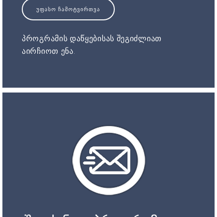
ᲣᲤᲐᲡᲝ ᲩᲐᲛᲝᲢᲕᲘᲠᲗᲕᲐ
პროგრამის დაწყებისას შეგიძლიათ
აირჩიოთ ენა.