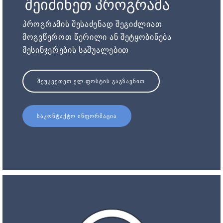
შეიძინეთ პროგრამა
პროგრამის შესაძენად შეგიძლიათ
მოგვწეროთ წერილი ან შეტყობინება
მესინჯერების საშუალებით
ᲨᲔᲣᲙᲕᲔᲗᲔᲗ ᲔᲚ.ᲤᲝᲡᲢᲘᲡ ᲒᲐᲒᲖᲐᲕᲜᲘᲗ
ᲡᲐᲙᲝᲜᲢᲐᲥᲢᲝ ᲘᲜᲤᲝᲠᲛᲐᲪᲘᲐ