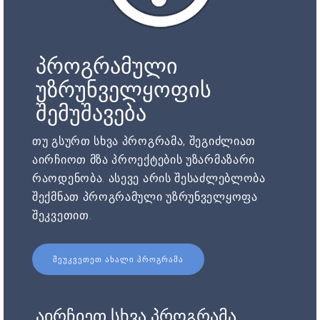
პროგრამული
უზრუნველყოფის
შემუშავება
თუ გსურთ სხვა პროგრამა, შეგიძლიათ
აირჩიოთ მზა პროექტების უზარმაზარი
რაოდენობა. ასევე არის შესაძლებლობა
შექმნათ პროგრამული უზრუნველყოფა
შეკვეთით.
ᲨᲔᲣᲙᲕᲔᲗᲔᲗ ᲐᲮᲐᲚᲘ ᲞᲠᲝᲒᲠᲐᲛᲐ
აირჩიეთ სხვა პროგრამა