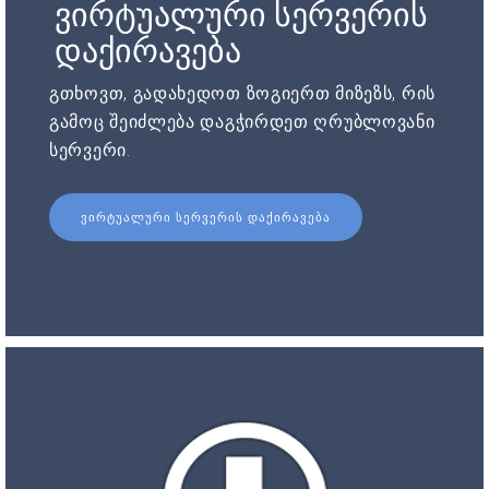
ვირტუალური სერვერის
დაქირავება
გთხოვთ, გადახედოთ ზოგიერთ მიზეზს, რის
გამოც შეიძლება დაგჭირდეთ ღრუბლოვანი
სერვერი.
ᲕᲘᲠᲢᲣᲐᲚᲣᲠᲘ ᲡᲔᲠᲕᲔᲠᲘᲡ ᲓᲐᲥᲘᲠᲐᲕᲔᲑᲐ