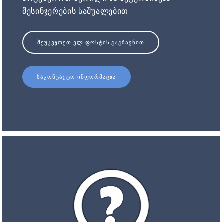
მესინჯერების საშუალებით
ᲨᲔᲣᲙᲕᲔᲗᲔᲗ ᲔᲚ.ᲤᲝᲡᲢᲘᲡ ᲒᲐᲒᲖᲐᲕᲜᲘᲗ
ᲡᲐᲙᲝᲜᲢᲐᲥᲢᲝ ᲘᲜᲤᲝᲠᲛᲐᲪᲘᲐ