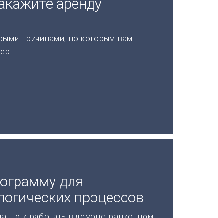
акажите аренду
а
рыми причинами, по которым вам
ер.
рограмму для
логических процессов
латно и работать в демонстрационном