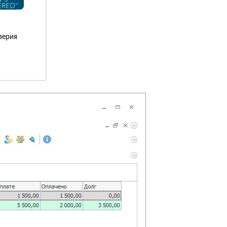
верия