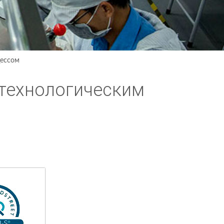
цессом
технологическим