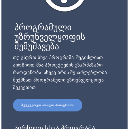
პროგრამული
უზრუნველყოფის
შემუშავება
თუ გსურთ სხვა პროგრამა, შეგიძლიათ
აირჩიოთ მზა პროექტების უზარმაზარი
რაოდენობა. ასევე არის შესაძლებლობა
შექმნათ პროგრამული უზრუნველყოფა
შეკვეთით.
ᲨᲔᲣᲙᲕᲔᲗᲔᲗ ᲐᲮᲐᲚᲘ ᲞᲠᲝᲒᲠᲐᲛᲐ
აირჩიეთ სხვა პროგრამა