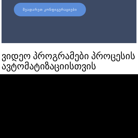
ᲨᲔᲐᲓᲐᲠᲔᲗ ᲙᲝᲜᲤᲘᲒᲣᲠᲐᲪᲘᲔᲑᲘ
ვიდეო პროგრამები პროცესის
ავტომატიზაციისთვის