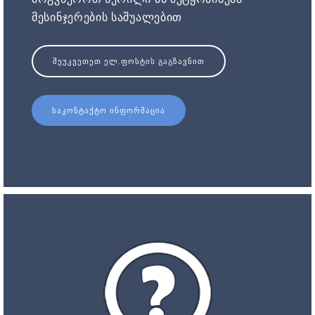
მესინჯერების საშუალებით
ᲨᲔᲣᲙᲕᲔᲗᲔᲗ ᲔᲚ.ᲤᲝᲡᲢᲘᲡ ᲒᲐᲒᲖᲐᲕᲜᲘᲗ
ᲡᲐᲙᲝᲜᲢᲐᲥᲢᲝ ᲘᲜᲤᲝᲠᲛᲐᲪᲘᲐ