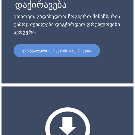
დაქირავება
გთხოვთ, გადახედოთ ზოგიერთ მიზეზს, რის
გამოც შეიძლება დაგჭირდეთ ღრუბლოვანი
სერვერი.
ᲕᲘᲠᲢᲣᲐᲚᲣᲠᲘ ᲡᲔᲠᲕᲔᲠᲘᲡ ᲓᲐᲥᲘᲠᲐᲕᲔᲑᲐ