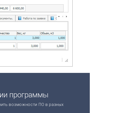
ции программы
нить возможности ПО в разных