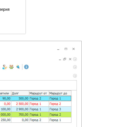
верия