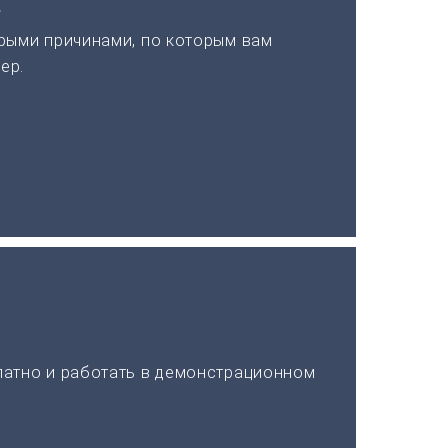
а
рыми причинами, по которым вам
ер.
латно и работать в демонстрационном