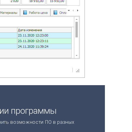
ции программы
нить возможности ПО в разных