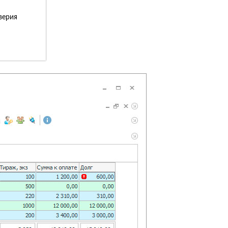
верия