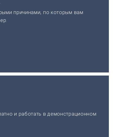
а
рыми причинами, по которым вам
ер.
латно и работать в демонстрационном