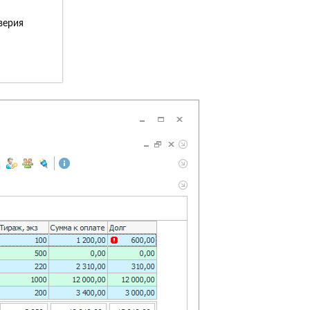
верия