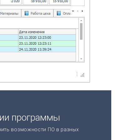
ции программы
нить возможности ПО в разных