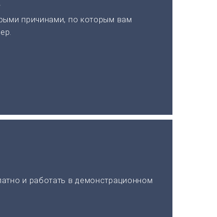
а
рыми причинами, по которым вам
ер.
латно и работать в демонстрационном