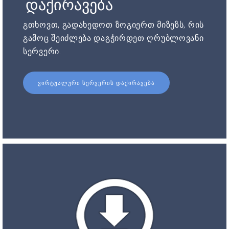
დაქირავება
გთხოვთ, გადახედოთ ზოგიერთ მიზეზს, რის
გამოც შეიძლება დაგჭირდეთ ღრუბლოვანი
სერვერი.
ᲕᲘᲠᲢᲣᲐᲚᲣᲠᲘ ᲡᲔᲠᲕᲔᲠᲘᲡ ᲓᲐᲥᲘᲠᲐᲕᲔᲑᲐ