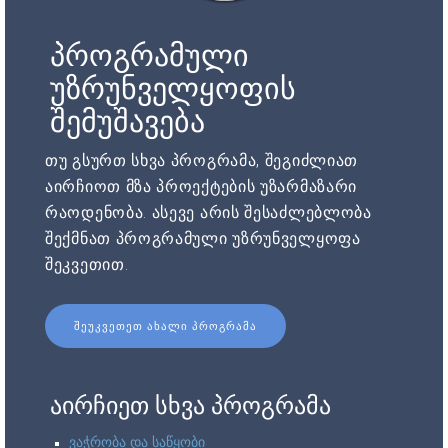
პროგრამული
უზრუნველყოფის
შემუშავება
თუ გსურთ სხვა პროგრამა, შეგიძლიათ
აირჩიოთ მზა პროექტების უზარმაზარი
რაოდენობა. ასევე არის შესაძლებლობა
შექმნათ პროგრამული უზრუნველყოფა
შეკვეთით.
ᲨᲔᲣᲙᲕᲔᲗᲔᲗ ᲐᲮᲐᲚᲘ ᲞᲠᲝᲒᲠᲐᲛᲐ
აირჩიეთ სხვა პროგრამა
ვაჭრობა და საწყობი