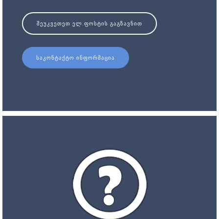
ᲨᲔᲣᲙᲕᲔᲗᲔᲗ ᲔᲚ.ᲤᲝᲡᲢᲘᲡ ᲒᲐᲒᲖᲐᲕᲜᲘᲗ
ᲡᲐᲙᲝᲜᲢᲐᲥᲢᲝ ᲘᲜᲤᲝᲠᲛᲐᲪᲘᲐ