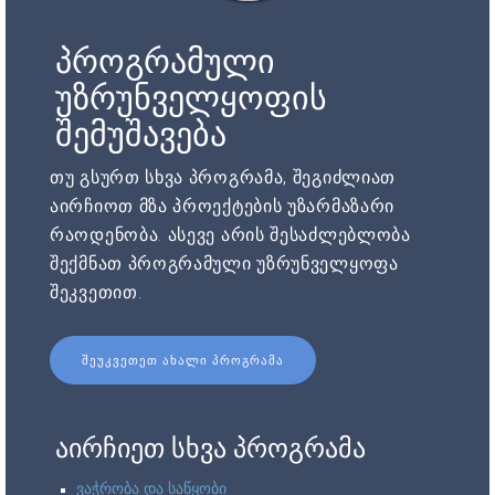
პროგრამული
უზრუნველყოფის
შემუშავება
თუ გსურთ სხვა პროგრამა, შეგიძლიათ
აირჩიოთ მზა პროექტების უზარმაზარი
რაოდენობა. ასევე არის შესაძლებლობა
შექმნათ პროგრამული უზრუნველყოფა
შეკვეთით.
ᲨᲔᲣᲙᲕᲔᲗᲔᲗ ᲐᲮᲐᲚᲘ ᲞᲠᲝᲒᲠᲐᲛᲐ
აირჩიეთ სხვა პროგრამა
ვაჭრობა და საწყობი