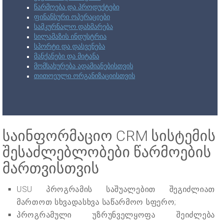
წარმოება და პროდუქტები
ფინანსური ოპერაციები
სამკურნალო დახმარება
სილამაზის ინდუსტრია
სპორტი და დასვენება
მანქანები და მიტანა
მომსახურება ადამიანებისთვის
თითოეული ორგანიზაციისთვის
საინფორმაციო CRM სისტემის
შესაძლებლობები წარმოების
მართვისთვის
USU პროგრამის საშუალებით შეგიძლიათ
მართოთ სხვადასხვა საწარმოო სფერო;
პროგრამული უზრუნველყოფა შეიძლება