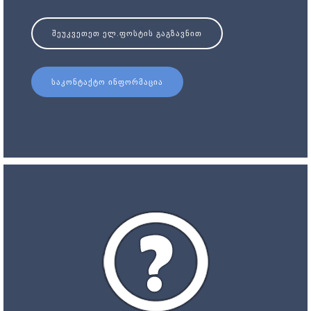
ᲨᲔᲣᲙᲕᲔᲗᲔᲗ ᲔᲚ.ᲤᲝᲡᲢᲘᲡ ᲒᲐᲒᲖᲐᲕᲜᲘᲗ
ᲡᲐᲙᲝᲜᲢᲐᲥᲢᲝ ᲘᲜᲤᲝᲠᲛᲐᲪᲘᲐ