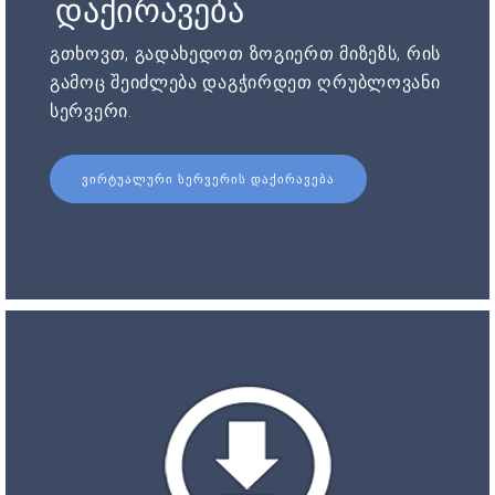
დაქირავება
გთხოვთ, გადახედოთ ზოგიერთ მიზეზს, რის
გამოც შეიძლება დაგჭირდეთ ღრუბლოვანი
სერვერი.
ᲕᲘᲠᲢᲣᲐᲚᲣᲠᲘ ᲡᲔᲠᲕᲔᲠᲘᲡ ᲓᲐᲥᲘᲠᲐᲕᲔᲑᲐ