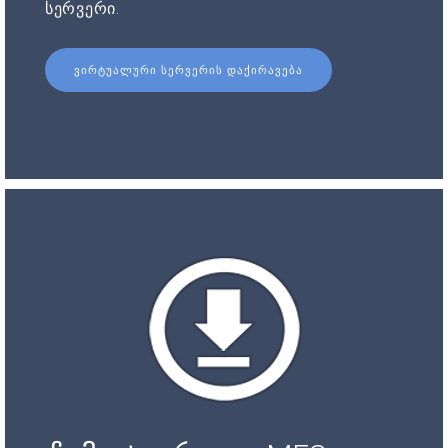
სერვერი.
ᲕᲘᲠᲢᲣᲐᲚᲣᲠᲘ ᲡᲔᲠᲕᲔᲠᲘᲡ ᲓᲐᲥᲘᲠᲐᲕᲔᲑᲐ