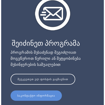
შეიძინეთ პროგრამა
პროგრამის შესაძენად შეგიძლიათ
მოგვწეროთ წერილი ან შეტყობინება
მესინჯერების საშუალებით
ᲨᲔᲣᲙᲕᲔᲗᲔᲗ ᲔᲚ.ᲤᲝᲡᲢᲘᲡ ᲒᲐᲒᲖᲐᲕᲜᲘᲗ
ᲡᲐᲙᲝᲜᲢᲐᲥᲢᲝ ᲘᲜᲤᲝᲠᲛᲐᲪᲘᲐ