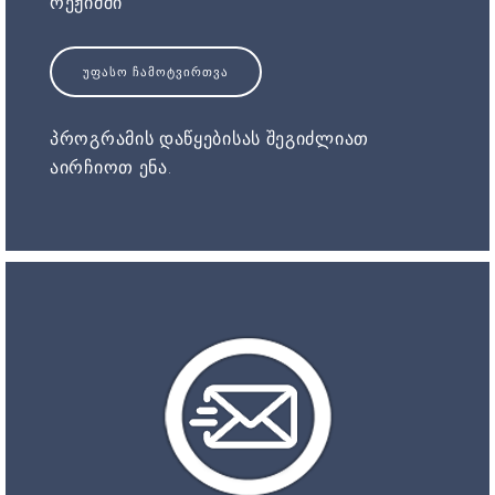
რეჟიმში
ᲣᲤᲐᲡᲝ ᲩᲐᲛᲝᲢᲕᲘᲠᲗᲕᲐ
პროგრამის დაწყებისას შეგიძლიათ
აირჩიოთ ენა.