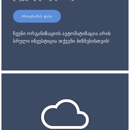
ᲞᲠᲝᲒᲠᲐᲛᲘᲡ ᲤᲐᲡᲘ
ჩვენი ორგანიზაციის ავტომატიზაცია არის
სრული ინვესტიცია თქვენი ბიზნესისთვის!