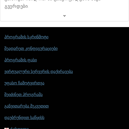
გვერდები.
პროგრამის სკრინშოტი
შეადარეთ კონფიგურაციები
პროგრამის ფასი
ვირტუალური სერვერის დაქირავება
უფასო ჩამოტვირთვა
შეიძინეთ პროგრამა
განვითარება შეკვეთით
დაუბრუნდით საწყისს