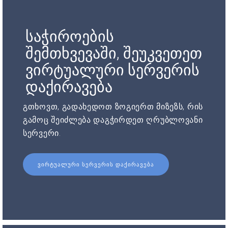
საჭიროების
შემთხვევაში, შეუკვეთეთ
ვირტუალური სერვერის
დაქირავება
გთხოვთ, გადახედოთ ზოგიერთ მიზეზს, რის
გამოც შეიძლება დაგჭირდეთ ღრუბლოვანი
სერვერი.
ᲕᲘᲠᲢᲣᲐᲚᲣᲠᲘ ᲡᲔᲠᲕᲔᲠᲘᲡ ᲓᲐᲥᲘᲠᲐᲕᲔᲑᲐ