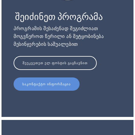
შეიძინეთ პროგრამა
პროგრამის შესაძენად შეგიძლიათ
მოგვწეროთ წერილი ან შეტყობინება
მესინჯერების საშუალებით
ᲨᲔᲣᲙᲕᲔᲗᲔᲗ ᲔᲚ.ᲤᲝᲡᲢᲘᲡ ᲒᲐᲒᲖᲐᲕᲜᲘᲗ
ᲡᲐᲙᲝᲜᲢᲐᲥᲢᲝ ᲘᲜᲤᲝᲠᲛᲐᲪᲘᲐ