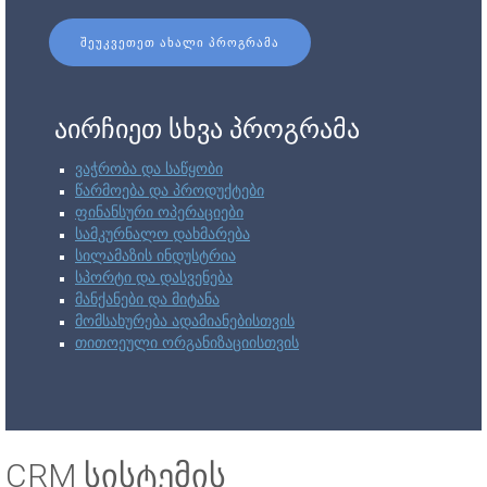
ᲨᲔᲣᲙᲕᲔᲗᲔᲗ ᲐᲮᲐᲚᲘ ᲞᲠᲝᲒᲠᲐᲛᲐ
აირჩიეთ სხვა პროგრამა
ვაჭრობა და საწყობი
წარმოება და პროდუქტები
ფინანსური ოპერაციები
სამკურნალო დახმარება
სილამაზის ინდუსტრია
სპორტი და დასვენება
მანქანები და მიტანა
მომსახურება ადამიანებისთვის
თითოეული ორგანიზაციისთვის
CRM სისტემის