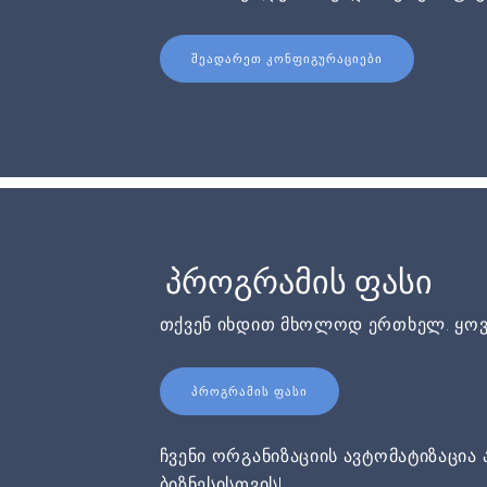
ᲨᲔᲐᲓᲐᲠᲔᲗ ᲙᲝᲜᲤᲘᲒᲣᲠᲐᲪᲘᲔᲑᲘ
პროგრამის ფასი
თქვენ იხდით მხოლოდ ერთხელ. ყოვ
ᲞᲠᲝᲒᲠᲐᲛᲘᲡ ᲤᲐᲡᲘ
ჩვენი ორგანიზაციის ავტომატიზაცია 
ბიზნესისთვის!