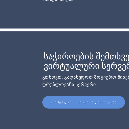
საჭიროების შემთხვე
ვირტუალური სერვერ
გთხოვთ, გადახედოთ ზოგიერთ მიზეზ
ღრუბლოვანი სერვერი.
ᲕᲘᲠᲢᲣᲐᲚᲣᲠᲘ ᲡᲔᲠᲕᲔᲠᲘᲡ ᲓᲐᲥᲘᲠᲐᲕᲔᲑᲐ