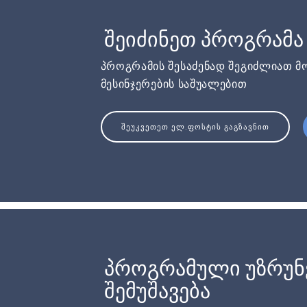
შეიძინეთ პროგრამა
პროგრამის შესაძენად შეგიძლიათ მ
მესინჯერების საშუალებით
ᲨᲔᲣᲙᲕᲔᲗᲔᲗ ᲔᲚ.ᲤᲝᲡᲢᲘᲡ ᲒᲐᲒᲖᲐᲕᲜᲘᲗ
პროგრამული უზრუ
შემუშავება