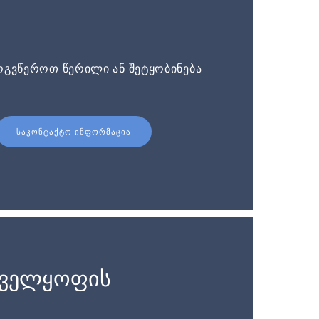
ოგვწეროთ წერილი ან შეტყობინება
ᲡᲐᲙᲝᲜᲢᲐᲥᲢᲝ ᲘᲜᲤᲝᲠᲛᲐᲪᲘᲐ
ნველყოფის