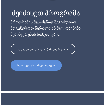
შეიძინეთ პროგრამა
პროგრამის შესაძენად შეგიძლიათ
მოგვწეროთ წერილი ან შეტყობინება
მესინჯერების საშუალებით
ᲨᲔᲣᲙᲕᲔᲗᲔᲗ ᲔᲚ.ᲤᲝᲡᲢᲘᲡ ᲒᲐᲒᲖᲐᲕᲜᲘᲗ
ᲡᲐᲙᲝᲜᲢᲐᲥᲢᲝ ᲘᲜᲤᲝᲠᲛᲐᲪᲘᲐ