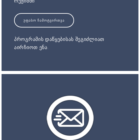
რეჟიმში
ᲣᲤᲐᲡᲝ ᲩᲐᲛᲝᲢᲕᲘᲠᲗᲕᲐ
პროგრამის დაწყებისას შეგიძლიათ
აირჩიოთ ენა.