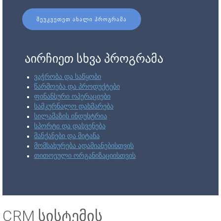
ᲨᲔᲣᲙᲕᲔᲗᲔᲗ ᲐᲮᲐᲚᲘ ᲞᲠᲝᲒᲠᲐᲛᲐ
აირჩიეთ სხვა პროგრამა
ვაჭრობა და საწყობი
წარმოება და პროდუქტები
ფინანსური ოპერაციები
სამკურნალო დახმარება
სილამაზის ინდუსტრია
სპორტი და დასვენება
მანქანები და მიტანა
მომსახურება ადამიანებისთვის
თითოეული ორგანიზაციისთვის
CRM სისტემის