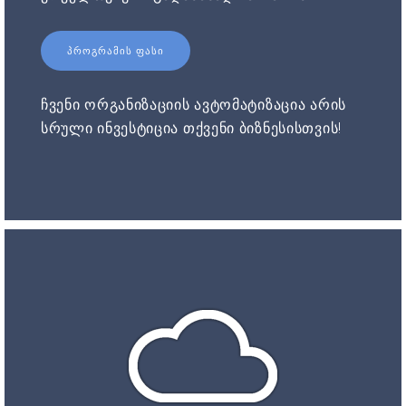
ᲞᲠᲝᲒᲠᲐᲛᲘᲡ ᲤᲐᲡᲘ
ჩვენი ორგანიზაციის ავტომატიზაცია არის
სრული ინვესტიცია თქვენი ბიზნესისთვის!