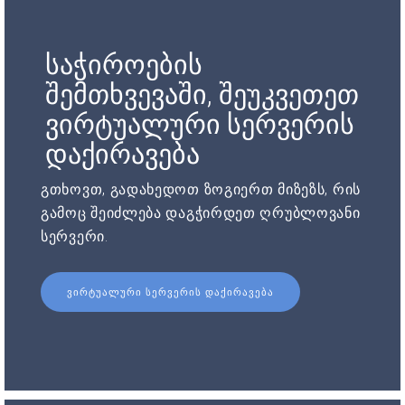
საჭიროების
შემთხვევაში, შეუკვეთეთ
ვირტუალური სერვერის
დაქირავება
გთხოვთ, გადახედოთ ზოგიერთ მიზეზს, რის
გამოც შეიძლება დაგჭირდეთ ღრუბლოვანი
სერვერი.
ᲕᲘᲠᲢᲣᲐᲚᲣᲠᲘ ᲡᲔᲠᲕᲔᲠᲘᲡ ᲓᲐᲥᲘᲠᲐᲕᲔᲑᲐ